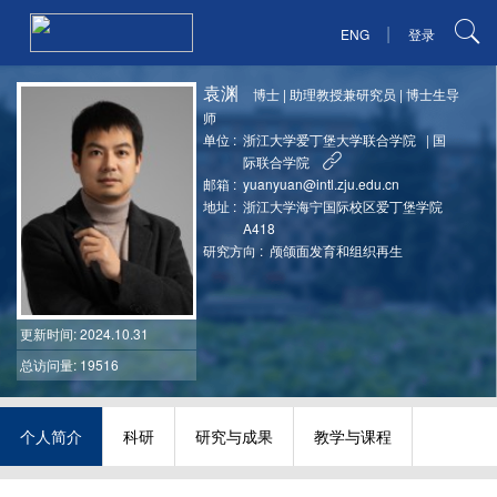
|
ENG
登录
袁渊
博士
|
助理教授兼研究员
|
博士生导
师
单位 :
浙江大学爱丁堡大学联合学院
|
国
际联合学院
邮箱 :
yuanyuan@intl.zju.edu.cn
地址 :
浙江大学海宁国际校区爱丁堡学院
A418
研究方向 :
颅颌面发育和组织再生
更新时间
: 2024.10.31
总访问量: 19516
个人简介
科研
研究与成果
教学与课程