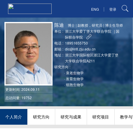
|
ENG
登录
陈迪
博士
|
副教授，研究员
|
博士生导师
单位 :
浙江大学爱丁堡大学联合学院
|
国
际联合学院
电话 :
18951655750
邮箱 :
dic@intl.zju.edu.cn
地址 :
浙江大学国际校区浙江大学爱丁堡
大学联合学院A211
研究方向 :
·
衰老生物学
·
发育生物学
·
细胞生物学
更新时间
: 2024.09.11
总访问量: 19752
个人简介
研究方向
研究与成果
研究项目
教学与