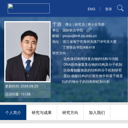
|
ENG
登录
于游
博士
|
研究员
|
博士生导师
单位 :
国际联合学院
邮箱 :
youyu@intl.zju.edu.cn
地址 :
浙江省海宁市海州东路718号浙大爱
丁堡联合学院A栋418
研究方向 :
·
染色体结构维持复合物的结构与功能
·
DNA损伤修复复合物的结构及分子机制
·
抗病毒核酸免疫的结构和分子机制研究
·
蛋白-核酸结构的计算生物学和基于膜蛋
白的药物分子的结构和机制分析
更新时间
: 2024.09.25
总访问量: 15138
个人简介
研究与成果
研究方向
加入我们