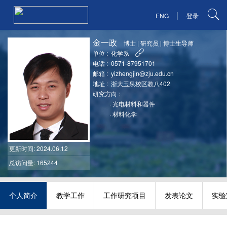
|
ENG
登录
金一政
博士
|
研究员
|
博士生导师
单位 :
化学系
电话 :
0571-87951701
邮箱 :
yizhengjin@zju.edu.cn
地址 :
浙大玉泉校区教八402
研究方向 :
·
光电材料和器件
·
材料化学
更新时间
: 2024.06.12
总访问量: 165244
个人简介
教学工作
工作研究项目
发表论文
实验