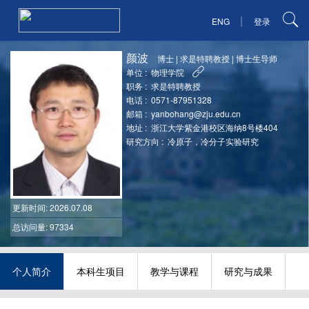
|
ENG
登录
颜波
博士
|
求是特聘教授
|
博士生导师
单位 :
物理学院
职务 :
求是特聘教授
电话 :
0571-87951328
邮箱 :
yanbohang@zju.edu.cn
地址 :
浙江大学紫金港校区海纳8号楼404
研究方向 :
冷原子，冷分子实验研究
更新时间
: 2026.07.08
总访问量: 97334
个人简介
本科生项目
教学与课程
研究与成果