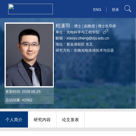
|
ENG
登录
程潇羽
博士
|
副教授
|
博士生导师
单位 :
光电科学与工程学院
邮箱 :
xiaoyu.cheng@zju.edu.cn
地址 :
紫金港校区 东五
研究方向 :
生物光电传感技术与仪器
更新时间
: 2026.06.25
总访问量: 42562
个人简介
研究内容
论文发表