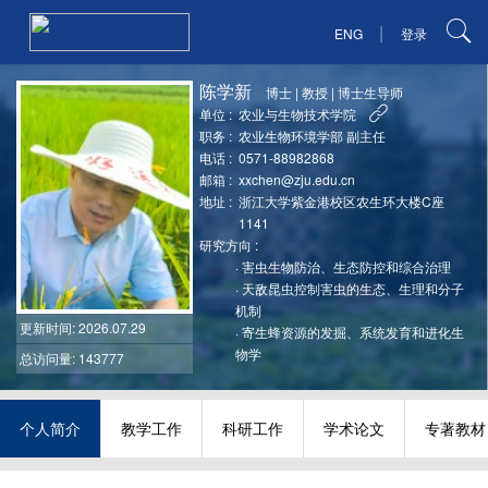
|
ENG
登录
陈学新
博士
|
教授
|
博士生导师
单位 :
农业与生物技术学院
职务 :
农业生物环境学部 副主任
电话 :
0571-88982868
邮箱 :
xxchen@zju.edu.cn
地址 :
浙江大学紫金港校区农生环大楼C座
1141
研究方向 :
·
害虫生物防治、生态防控和综合治理
·
天敌昆虫控制害虫的生态、生理和分子
机制
更新时间
: 2026.07.29
·
寄生蜂资源的发掘、系统发育和进化生
物学
总访问量: 143777
个人简介
教学工作
科研工作
学术论文
专著教材