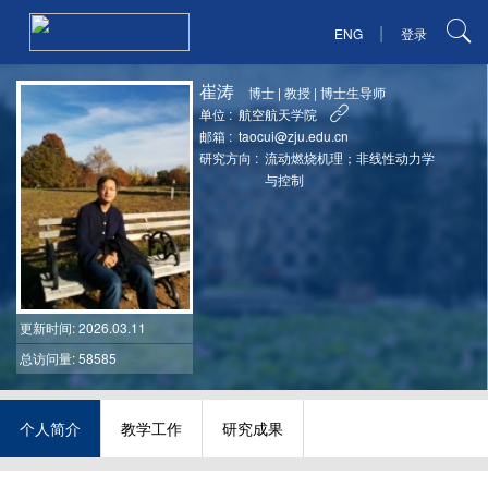
|
ENG
登录
崔涛
博士
|
教授
|
博士生导师
单位 :
航空航天学院
邮箱 :
taocui@zju.edu.cn
研究方向 :
流动燃烧机理；非线性动力学
与控制
更新时间
: 2026.03.11
总访问量: 58585
个人简介
教学工作
研究成果