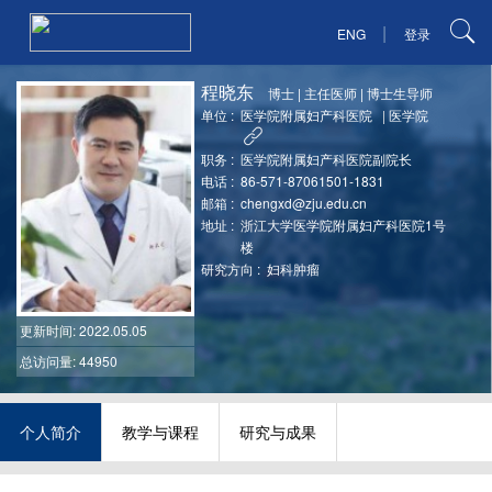
|
ENG
登录
程晓东
博士
|
主任医师
|
博士生导师
单位 :
医学院附属妇产科医院
|
医学院
职务 :
医学院附属妇产科医院副院长
电话 :
86-571-87061501-1831
邮箱 :
chengxd@zju.edu.cn
地址 :
浙江大学医学院附属妇产科医院1号
楼
研究方向 :
妇科肿瘤
更新时间
: 2022.05.05
总访问量: 44950
个人简介
教学与课程
研究与成果