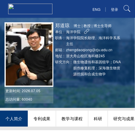
|
ENG
登录
郑道琼
博士
|
教授
|
博士生导师
单位 :
海洋学院
职务 :
海洋学院院长助理、海洋科学系系
主任
邮箱 :
zhengdaoqiong@zju.edu.cn
地址 :
浙大舟山校区海科楼245
研究方向 :
微生物遗传和基因组学；DNA
损伤修复机理；深海微生物资
源挖掘和合成生物学
更新时间
: 2026.07.05
总访问量: 60040
个人简介
专利成果
教学与课程
科研
研究与成果