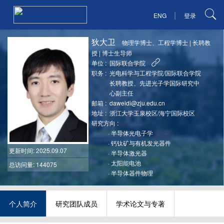
|
ENG
登录
狄大卫
物理学博士、工程学博士
|
长聘教
授
|
博士生导师
单位 :
国际联合学院
职务 :
光电科学与工程学院/国际联合学院
长聘教授、先进光子学国际研究中
心副主任
邮箱 :
daweidi@zju.edu.cn
地址 :
浙江大学玉泉校区/海宁国际校区
研究方向 :
·
半导体光电子学
·
钙钛矿与有机发光器件
更新时间
: 2025.09.07
·
半导体激光器
·
太阳能电池
总访问量: 144075
·
半导体器件物理
个人简介
研究团队成员
学术论文与专著