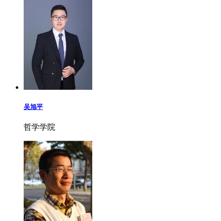
吴旭平
哲学学院