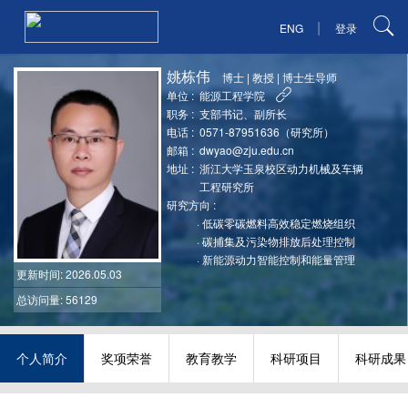
|
ENG
登录
姚栋伟
博士
|
教授
|
博士生导师
单位 :
能源工程学院
职务 :
支部书记、副所长
电话 :
0571-87951636（研究所）
邮箱 :
dwyao@zju.edu.cn
地址 :
浙江大学玉泉校区动力机械及车辆
工程研究所
研究方向 :
·
低碳零碳燃料高效稳定燃烧组织
·
碳捕集及污染物排放后处理控制
·
新能源动力智能控制和能量管理
更新时间
: 2026.05.03
总访问量: 56129
个人简介
奖项荣誉
教育教学
科研项目
科研成果