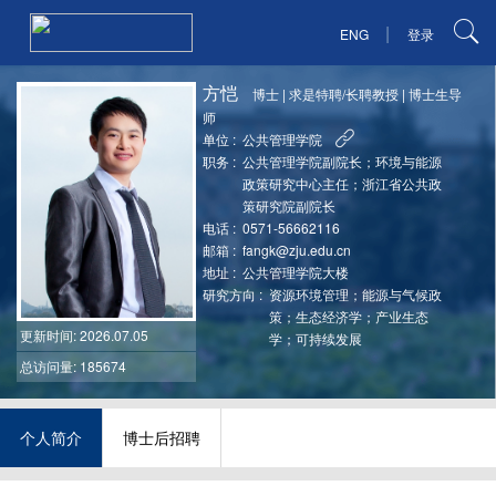
|
ENG
登录
方恺
博士
|
求是特聘/长聘教授
|
博士生导
师
单位 :
公共管理学院
职务 :
公共管理学院副院长；环境与能源
政策研究中心主任；浙江省公共政
策研究院副院长
电话 :
0571-56662116
邮箱 :
fangk@zju.edu.cn
地址 :
公共管理学院大楼
研究方向 :
资源环境管理；能源与气候政
策；生态经济学；产业生态
更新时间
: 2026.07.05
学；可持续发展
总访问量: 185674
个人简介
博士后招聘