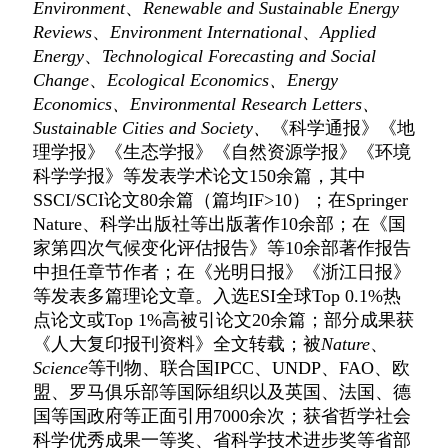
Environment
、
Renewable and Sustainable Energy
Reviews
、
Environment International
、
Applied
Energy
、
Technological Forecasting and Social
Change
、
Ecological Economics、Energy
Economics、
Environmental Research Letters
、
Sustainable Cities and Society、
《科学通报》《地
理学报》《生态学报》《自然资源学报》《环境
科学学报》等
发表学术
论文
150
余篇，其中
SSCI/SCI
论文
80
余篇（篇均
IF>10
）；在
Springer
Nature
、科学出版社等出版著作
10
余
部；在
《国
家第四次气候变化评估报告》等
10
余部著作报告
中担任章节作者；
在《光明日报》《浙江日报》
等发表多篇理论文章。
入选
ESI
全球
Top 0.1%
热
点论文或
Top 1%
高被引论文
20
余篇；部分成果
获
《人大复印报刊资料》全文转载；
被
Nature
、
Science
等刊物、
联合国
IPCC
、
UNDP
、
FAO
、欧
盟、罗马俱乐部等国际组织以及
英国、法国、德
国等国政府
等正面引用
7
000余次
；获省哲学社会
科学优秀成果一等奖、省科学技术进步奖等省部