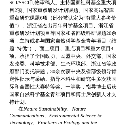
SCI/SSCI
刊物审稿人
。主持国家社科基金重大项
目
2
项、国家重点研发计划课题、国家高端智库
重点研究课题
6
项（部分被认定为“有重大参考价
值”）、浙江省杰出青年科学基金项目、浙江省
重点研发计划项目等国家和省部级科研课题
20
余
项，主持或参与国家自然科学基金青年项目（结
题“特优”）、面上项目、重点项目和重大项目
4
项。
承担了全国政协、
民盟中央、外交部、国家
发改委、科学技术部、生态环境部、浙江省等政
府部门委托课题，
30
余次获中央及省部级领导肯
定性批示与采纳。指导本科生和研究生多次获国
际和全国性大赛特等奖、一等奖，指导博士后获
国家自然科学基金
青年项目和
博士后创新人才支
持计划
。
在
Nature Sustainability
、
Nature
Communications
、
Environmental Science &
Technology
、
Frontiers in Ecology and the