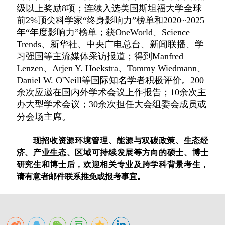
级以上奖励
8
项；连续
入选美国斯坦福大学全球
前
2%
顶尖科学家“终身影响力”榜单和
2020~2025
年“年度影响力”榜单
；
获
OneWorld
、
Science
Trends
、新华社、中央广电总台、新闻联播、学
习强国等主流媒体采访报道；得到
Manfred
Lenzen、Arjen Y. Hoekstra、Tommy Wiedmann、
Daniel W. O'Neill
等国际知名学者积极评价。
200
余次应邀在国内外学术会议上作报告；
10
余
次主
办大型学术会议；
30
余次担任大会组委会成员或
分会场主席
。
现招收资源环境管理、能源与双碳政策、生态经
济、产业生态、区域可持续发展等方向的硕士、博士
研究生和博士后，欢迎相关专业及跨学科背景考生，
请有意者邮件联系推免或报考事宜。