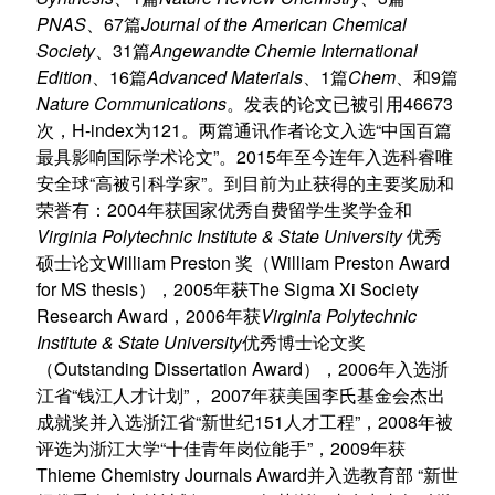
PNAS
67
Journal of the American Chemical
、
篇
Society
31
Angewandte Chemie International
、
篇
Edition
16
Advanced Materials
1
Chem
9
、
篇
、
篇
、
和
篇
Nature Communications
46673
。发表的论文已被引用
H-index
121
“
次，
为
。两篇通讯作者论文入选
中国百篇
”
2015
最具影响国际学术论文
。
年至今连年入选科睿唯
“
”
安全球
高被引科学家
。
到目前为止获得的主要奖励和
2004
荣誉有：
年获国家优秀自费留学生奖学金和
Virginia Polytechnic Institute & State University
优秀
William Preston
William Preston Award
硕士论文
奖（
for MS thesis
2005
The Sigma Xi Society
），
年获
Research Award
2006
Virginia Polytechnic
，
年获
Institute & State University
优秀博士论文奖
Outstanding Dissertation Award
2006
（
），
年入选浙
“
”
2007
江省
钱江人才计划
，
年获美国李氏基金会杰出
“
151
”
2008
成就奖
并
入选
浙江省
新世纪
人才工程
，
年被
“
”
2009
评选为浙江大学
十佳青年岗位能手
，
年获
Thieme Chemistry Journals Award
“
并入选
教育部
新世