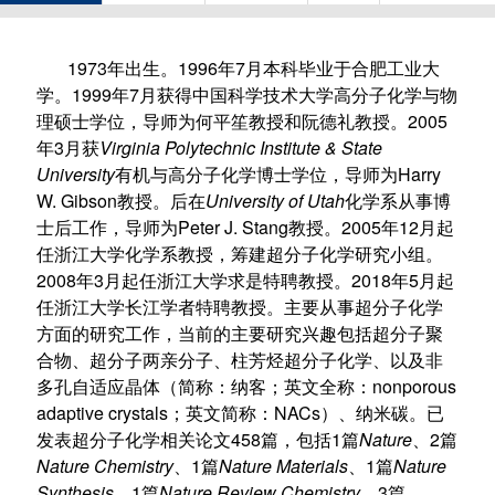
1973
1996
7
年出生。
年
月本科毕业于合肥工业大
1999
7
学。
年
月获得中国科学技术大学高分子化学与物
2005
理硕士学位，导师为何平笙教授和阮德礼教授。
3
Virginia Polytechnic Institute & State
年
月获
University
Harry
有机与高分子化学博士学位，导师为
W. Gibson
University of Utah
教授。后在
化学系从事博
Peter J. Stang
2005
12
士后工作，导师为
教授。
年
月起
任浙江大学化学系教授，筹建超分子化学研究小组。
2008
3
2018
5
年
月起任浙江大学求是特聘教授。
年
月起
任浙江大学长江学者特聘教授。主要从事超分子化学
方面的研究工作，当前的主要研究兴趣包括超分子聚
合物、超分子两亲分子、柱芳烃超分子化学、以及非
nonporous
多孔自适应晶体（简称：纳客；英文全称：
adaptive crystals
NACs
；英文简称：
）、纳米碳。已
458
1
Nature
2
发表超分子化学相关论文
篇，包括
篇
、
篇
Nature Chemistry
1
Nature Materials
1
Nature
、
篇
、
篇
Synthesis
1
Nature Review Chemistry
3
、
篇
、
篇