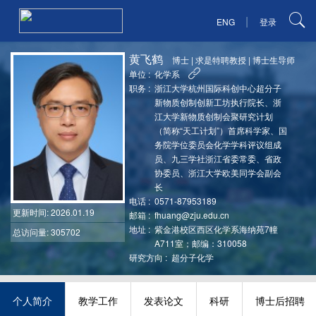
|
ENG
登录
黄飞鹤
博士
|
求是特聘教授
|
博士生导师
单位 :
化学系
职务 :
浙江大学杭州国际科创中心超分子
新物质创制创新工坊执行院长、浙
江大学新物质创制会聚研究计划
（简称“天工计划”）首席科学家、国
务院学位委员会化学学科评议组成
员、九三学社浙江省委常委、省政
协委员、浙江大学欧美同学会副会
长
电话 :
0571-87953189
更新时间
: 2026.01.19
邮箱 :
fhuang@zju.edu.cn
地址 :
紫金港校区西区化学系海纳苑7幢
总访问量: 305702
A711室；邮编：310058
研究方向 :
超分子化学
个人简介
教学工作
发表论文
科研
博士后招聘