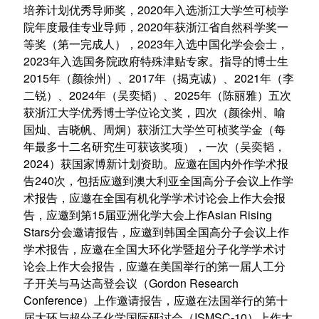
2020
培养计划优秀导师奖，
年入选浙江大学竺可桢学
2020
院年度最佳专业导师，
年获浙江省自然科学奖一
2023
等奖（第一完成人），
年入选中国化学会会士，
2023
年入选国务院政府特殊津贴专家。指导的博士生
2015
2017
2021
年（颜徐州）、
年（揭克诚）、
年（李
2024
2025
二锐）、
年（吴奕韬）、
年（陈丽雅）五次
获浙江大学优秀博士学位论文奖，四次（颜徐州、喻
国灿、吉晓帆、周炯）获浙江大学竺可桢奖学金（每
年最多十二名研究生可获该奖项），一次（吴奕韬，
2024
）获国家博新计划资助。应邀在国内外作学术报
240
告
次，包括应邀到澳大利亚全国高分子会议上作学
术报告，应邀在全国有机化学学术讨论会上作大会报
15
Asian Rising
告，应邀到第
届亚洲化学大会上作
Stars
分会邀请报告，应邀到韩国全国高分子会议上作
学术报告，应邀在全国大环化学暨超分子化学学术讨
论会上作大会报告，应邀在美国举行的第一届人工分
Gordon Research
子开关与马达高登会议（
Conference
）上作邀请报告，应邀在法国举行的第十
ISMSC-10
届大环与超分子化学国际研讨会（
）上作大