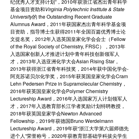
”
2010
纪优秀人才支持计划
，
年获浙江省杰出青年科学
Virginia Polytechnic Institute & State
基金项目资助和
University
the Outstanding Recent Graduate
的
Alumnus Award
2011
，
年获国家杰出青年科学基金项
2011
目资助
，指导博士生获得
年全国百篇优秀博士论
2012
Fellow
文提名奖
，
年入选英国皇家化学会会士（
of the Royal Society of Chemistry, FRSC
2013
）
，
年
入选国家创新人才推进计划中青年科技创新领军人
2013
Asian Rising Star
才，
年入选亚洲化学大会
，
2013
2014
-
年获得浙江省青年科技奖，
年获
中国化学会
2015
Cram
阿克苏诺贝尔化学奖
，
年获英国皇家化学会
Lehn Pedersen Prize in Supramolecular Chemistry
，
2016
Polymer Chemistry
年获英国皇家化学会
Lectureship Award
2016
，
年入选国家万人计划领军人
2017
才，
年入选教育部长江学者奖励计划特聘教授，
2018
Newton Advanced
年获英国皇家学会
Fellowship
2019
Bruno Werdelmann
，
年获德国
Lectureship Award
2019
“
，
年获
浙江大学第六届师德先
”
2020
进个人
荣誉称号，
年获教育部基础学科拔尖学生