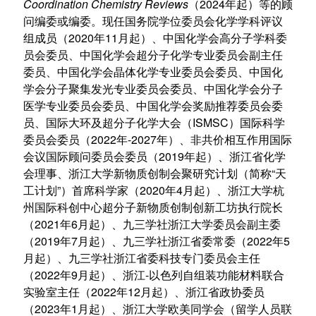
Coordination Chemistry Reviews
2024
（
年起）等
的顾
问编委或编委。现任国务院学位委员会化学学科评议
2020
11
组成员（
年
月起）、中国化学会高分子学科委
员会委员、中国化学会超分子化学专业委员会副主任
委员、中国化学会晶体化学专业委员会委员、中国化
学会分子聚集发光专业委员会委员、中国化学会分子
医学专业委员会委员、中国化学会奖励推荐委员会委
ISMSC
员、国际大环及超分子化学大会（
）国际科学
2022
-2027
委员会委员（
年
年）、非共价相互作用国际
2019
会议国际顾问委员会委员（
年起）、浙江省化学
“
会理事、浙江大学新物质创制会聚研究计划（简称
天
”
2020
4
工计划
）首席科学家（
年
月起）、浙江大学杭
州国际科创中心超分子新物质创制创新工坊执行院长
2021
6
（
年
月起）、九三学社浙江大学委员会副主委
2019
7
2022
5
（
年
月起）、九三学社浙江省委常委（
年
月起）、九三学社浙江省委科技专门委员会主任
2022
9
-
（
年
月起）、浙江
以色列自组装功能材料联合
2022
12
实验室主任（
年
月起）、浙江省政协委员
2023
1
（
年
月起）、浙江大学欧美同学会（留学人员联