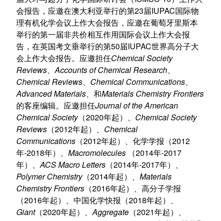
23
IUPAC
会报告，应邀在澳大利亚举行的第
届
国际物
理有机化学会议上作大会报告，应邀在葡萄牙里斯本
举行的第一届非共价相互作用国际会议上作大会报
50
IUPAC
告，在英国考文垂举行的第
届
世界高分子大
Chemical Society
会上作大会报告。应邀担任
Reviews
Accounts of Chemical Research
、
、
Chemical Reviews
Chemical Communications
、
、
Advanced Materials
Materials Chemistry Frontiers
、和
Journal of the American
的
客座编辑。应邀担任
Chemical Society
2020
Chemical Society
（
年起）、
Reviews
2012
Chemical
（
年起）、
Communications
2012
2012
（
年起）、化学学报（
-2018
Macromolecules
2014
-2017
年
年）、
（
年
ACS Macro Letters
2014
-2017
年）、
（
年
年）、
Polymer Chemistry
2014
Materials
（
年起）、
Chemistry Frontiers
2016
（
年起）、高分子学报
2016
2018
（
年起）、
中国化学快报（
年起）、
Giant
2020
Aggregate
2021
（
年起）、
（
年起）、