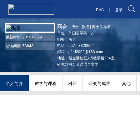
|
ENG
登录
高奋
博士
|
教授
|
博士生导师
单位 :
外国语学院
更新时间
: 2019.08.29
职务 :
所长
电话 :
0571-88206044
总访问量: 63843
邮箱 :
gfed2002@163.com
地址 :
紫金港校区东5教学楼204室
研究方向 :
英语语言文学
个人简介
教学与课程
科研
研究与成果
其他