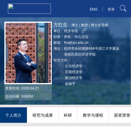
|
ENG
登录
方红生
博士
|
教授
|
博士生导师
单位 :
经济学院
职务 :
所长、中心主任
邮箱 :
fhs@zju.edu.cn
地址 :
杭州市余杭塘路866号浙江大学紫金
港校区西区经济学院
研究方向 :
·
公共经济学
·
宏观经济学
·
政治经济学
·
金融学
更新时间
: 2026.04.21
总访问量: 306000
个人简介
研究与成果
科研
教学与课程
获奖荣誉