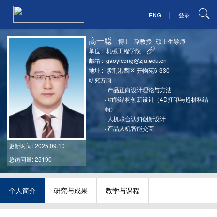
|
ENG
登录
高一聪
博士
|
副教授
|
硕士生导师
单位 :
机械工程学院
邮箱 :
gaoyicong@zju.edu.cn
地址 :
紫荆港西区 开物苑6-330
研究方向 :
·
产品正向设计理论与方法
·
功能结构创新设计（4D打印与超材料结
构）
·
人机联合认知创新设计
·
产品人机智能交互
更新时间
: 2025.09.10
总访问量: 25190
个人简介
研究与成果
教学与课程