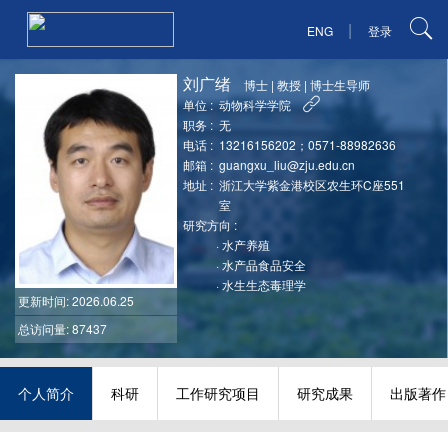
|
ENG
登录
刘广绪
博士
|
教授
|
博士生导师
单位 :
动物科学学院
职务 :
无
电话 :
13216156202；0571-88982636
邮箱 :
guangxu_liu@zju.edu.cn
地址 :
浙江大学紫金港校区农生环C座551
室
研究方向 :
·
水产养殖
·
水产品食品安全
·
水生生态毒理学
更新时间
: 2026.06.25
总访问量: 87437
个人简介
科研
工作研究项目
研究成果
出版著作