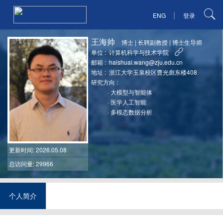
|
ENG
登录
王海帅
博士
|
长聘副教授
|
博士生导师
单位 :
计算机科学与技术学院
邮箱 :
haishuai.wang@zju.edu.cn
地址 :
浙江大学玉泉校区曹光彪东楼408
研究方向 :
·
大模型与智能体
·
医学人工智能
·
多模态数据分析
更新时间
: 2026.05.08
总访问量: 29966
个人简介