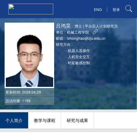
|
ENG
登录
吕鸿昊
博士
|
平台百人计划研究员
单位 :
机械工程学院
邮箱 :
lvhonghao@zju.edu.cn
研究方向 :
·
机器人遥操作
·
人机安全交互
·
时延敏感控制
更新时间
: 2026.04.29
总访问量: 1199
个人简介
教学与课程
研究与成果