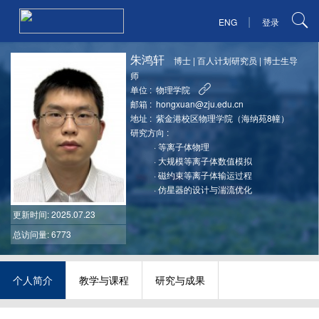
|
ENG
登录
朱鸿轩
博士
|
百人计划研究员
|
博士生导
师
单位 :
物理学院
邮箱 :
hongxuan@zju.edu.cn
地址 :
紫金港校区物理学院（海纳苑8幢）
研究方向 :
·
等离子体物理
·
大规模等离子体数值模拟
·
磁约束等离子体输运过程
·
仿星器的设计与湍流优化
更新时间
: 2025.07.23
总访问量: 6773
个人简介
教学与课程
研究与成果