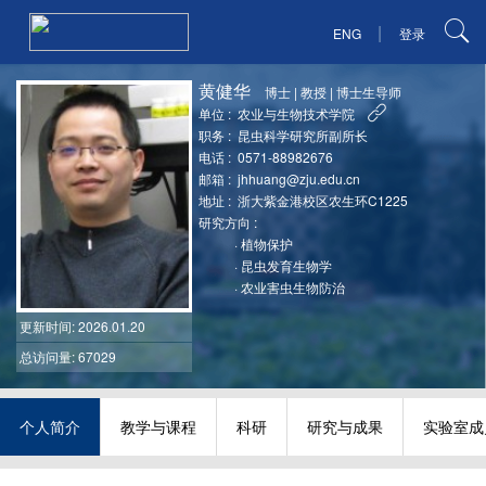
|
ENG
登录
黄健华
博士
|
教授
|
博士生导师
单位 :
农业与生物技术学院
职务 :
昆虫科学研究所副所长
电话 :
0571-88982676
邮箱 :
jhhuang@zju.edu.cn
地址 :
浙大紫金港校区农生环C1225
研究方向 :
·
植物保护
·
昆虫发育生物学
·
农业害虫生物防治
更新时间
: 2026.01.20
总访问量: 67029
个人简介
教学与课程
科研
研究与成果
实验室成