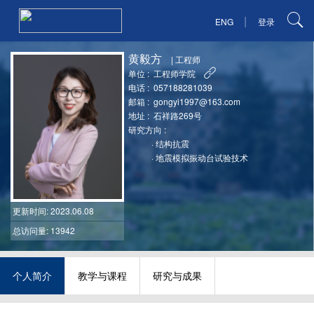
|
ENG
登录
黄毅方
|
工程师
单位 :
工程师学院
电话 :
057188281039
邮箱 :
gongyi1997@163.com
地址 :
石祥路269号
研究方向 :
·
结构抗震
·
地震模拟振动台试验技术
更新时间
: 2023.06.08
总访问量: 13942
个人简介
教学与课程
研究与成果