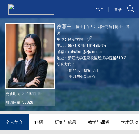
|
ENG
登录
徐蕙兰
博士
|
百人计划研究员
|
博士生导
师
单位 :
经济学院
电话 :
0571-87951614 (院办)
邮箱 :
xuhuilan@zju.edu.cn
地址 :
浙江大学玉泉校区经济学院楼510-2
研究方向 :
·
博弈论与机制设计
·
学习与创新理论
更新时间
: 2019.11.19
总访问量: 33328
个人简介
科研
研究与成果
教学与课程
学术活动