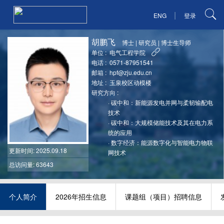
|
ENG
登录
胡鹏飞
博士
|
研究员
|
博士生导师
单位 :
电气工程学院
电话 :
0571-87951541
邮箱 :
hpf@zju.edu.cn
地址 :
玉泉校区动模楼
研究方向 :
·
碳中和：新能源发电并网与柔韧输配电
技术
·
碳中和：大规模储能技术及其在电力系
统的应用
·
数字经济：能源数字化与智能电力物联
更新时间
: 2025.09.18
网技术
总访问量: 63643
个人简介
2026年招生信息
课题组（项目）招聘信息