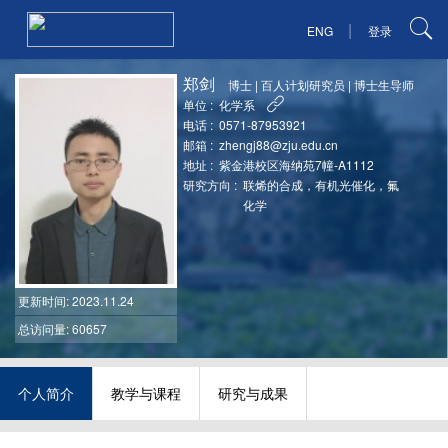
|
ENG
登录
郑剑
博士
|
百人计划研究员
|
博士生导师
单位 :
化学系
电话 :
0571-87953921
邮箱 :
zhengj88@zju.edu.cn
地址 :
紫金港校区海纳苑7幢-A1112
研究方向 :
联烯的合成，有机光催化，氟
化学
更新时间
: 2023.11.24
总访问量: 60657
个人简介
教学与课程
研究与成果