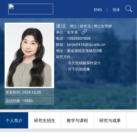
|
ENG
登录
谈洁
博士
|
研究员
|
博士生导师
单位 :
化学系
电话 :
15925631609
邮箱 :
tanjie0416@zju.edu.cn
地址 :
紫金港校区海纳苑5幢
研究方向 :
·
非天然核酸探针设计
·
分子识别成像
更新时间
: 2024.12.26
总访问量: 19580
个人简介
研究生招生
教学与课程
研究与成果