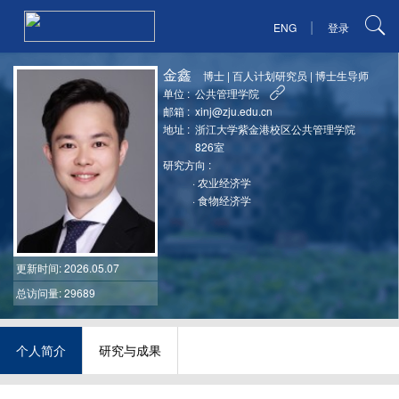
|
ENG
登录
金鑫
博士
|
百人计划研究员
|
博士生导师
单位 :
公共管理学院
邮箱 :
xinj@zju.edu.cn
地址 :
浙江大学紫金港校区公共管理学院
826室
研究方向 :
·
农业经济学
·
食物经济学
更新时间
: 2026.05.07
总访问量: 29689
个人简介
研究与成果