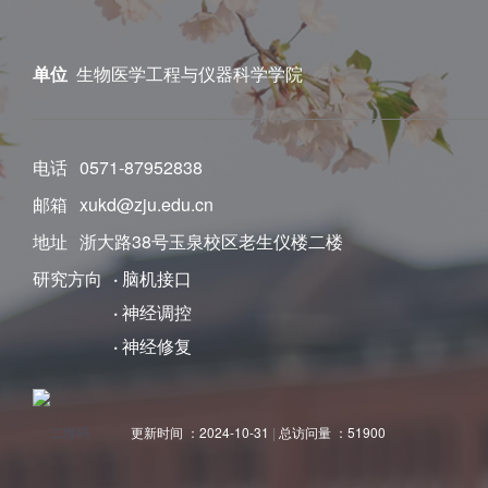
单位
生物医学工程与仪器科学学院
电话
0571-87952838
邮箱
xukd@zju.edu.cn
地址
浙大路38号玉泉校区老生仪楼二楼
研究方向
·
脑机接口
·
神经调控
·
神经修复
更新时间 ：
2024-10-31
|
总访问量 ：
51900