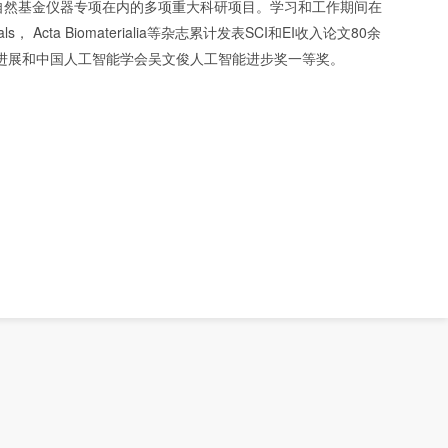
自然基金仪器专项在内的多项重大科研项目。学习和工作期间在
rials， Acta Biomaterialia等杂志累计发表SCI和EI收入论文80余
技进展和中国人工智能学会吴文俊人工智能进步奖一等奖。