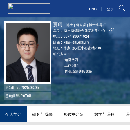
|
ENG
登录
贾珂
博士
|
研究员
|
博士生导师
单位 :
脑与脑机融合前沿科学中心
电话 :
0571-86971024
邮箱 :
kjia@zju.edu.cn
地址 :
华家池校区中心南楼708
研究方向 :
·
知觉学习
·
工作记忆
·
超高场磁共振成像
更新时间
: 2025.03.05
总访问量: 26765
个人简介
研究与成果
实验室介绍
教学与课程
课