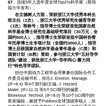
67
，连续5年入选年度全球Top2%科学家（斯坦
福大学发布）
。
在立德树人方面，荣获浙江大学优秀本科生
班主任（2次），浙江大学优秀研究生德育导师
（3次）等称号；
指导博士生荣获首批国家自然
科学基金博士研究生基础研究项目（30万元，全
国约500人），
指导博士生荣获
首批中国科协青
年托举博士生专项计划（全国约3000人）, 指导
博士后获
国家自然科学基金
青年基金（C类）和
国资计划（B档）资助，参与浙江大学“五好导学
团队”建设，获批浙江大学“导学同心·聚力同
行”特色导学团队
。
担任中国动力工程学会理事兼任国际合作工
作委员会秘书长，担任J. Environ. Manage.
(IF=8.4) 等4个期刊副主编, J. Hazard.
Mater.
(IF=11.3)
等5个SCI期刊的编委，
Bioresour. Technol.
(IF=9.0)
等10个SCI期刊的
客座编辑，被授予Publons全球顶级审稿人；
担