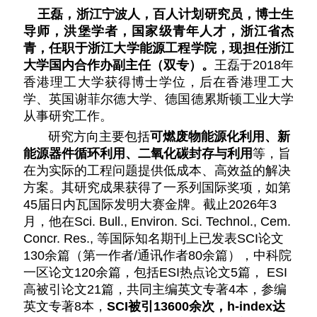
王磊，浙江宁波人，百人计划研究员，博士生
导师，洪堡学者，国家级青年人才，浙江省杰
青，任职于浙江大学能源工程学院，现担任浙江
大学国内合作办副主任（双专）。
王磊于2018年
香港理工大学获得博士学位，后在香港理工大
学、英国谢菲尔德大学、德国德累斯顿工业大学
从事研究工作。
研究方向主要包括
可燃废物能源化利用、新
能源器件循环利用、二氧化碳封存与利用
等，旨
在为实际的工程问题提供低成本、高效益的解决
方案。其研究成果获得了一系列国际奖项，如第
45届日内瓦国际发明大赛金牌。截止2026年3
月，他在Sci. Bull., Environ. Sci. Technol., Cem.
Concr. Res., 等国际知名期刊上已发表SCI论文
130余篇（第一作者/通讯作者80余篇），中科院
一区论文120余篇，包括ESI热点论文5篇， ESI
高被引论文21篇，共同主编英文专著4本，参编
英文专著8本，
SCI被引13600余次，h-index达