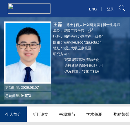
|
ENG
登录
王磊
博士
|
百人计划研究员
|
博士生导师
单位 :
能源工程学院
职务 :
国内合作办副主任（双专）
邮箱 :
wanglei.leo@zju.edu.cn
地址 :
浙江大学玉泉校区
研究方向 :
·
碳基能源高效清洁转化
·
退役新能源器件循环利用
·
CO2捕集、转化与利用
更新时间
: 2026.08.07
总访问量: 94573
个人简介
期刊论文
书籍章节
学术兼职
奖励荣誉