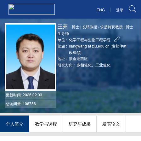
|
ENG
登录
王亮
博士
|
长聘教授 / 求是特聘教授
|
博士
生导师
单位 :
化学工程与生物工程学院
邮箱 :
liangwang at zju.edu.cn (发邮件at
改成@)
地址 :
紫金港西区
研究方向 :
多相催化、工业催化
更新时间
: 2026.02.03
总访问量: 106756
个人简介
教学与课程
研究与成果
发表论文