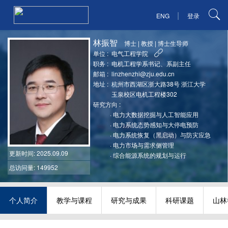
|
ENG
登录
林振智
博士
|
教授
|
博士生导师
单位 :
电气工程学院
职务 :
电机工程学系书记、系副主任
邮箱 :
linzhenzhi@zju.edu.cn
地址 :
杭州市西湖区浙大路38号 浙江大学
玉泉校区电机工程楼302
研究方向 :
·
电力大数据挖掘与人工智能应用
·
电力系统态势感知与大停电预防
·
电力系统恢复（黑启动）与防灾应急
·
电力市场与需求侧管理
更新时间
: 2025.09.09
·
综合能源系统的规划与运行
总访问量: 149952
个人简介
教学与课程
研究与成果
科研课题
山林