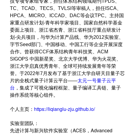
技专项专家组专家，担任体系结构领域期刊TPDS、
TC、TCAD、TECS、TVLSI等审稿人，担任ISCA、
HPCA、MICRO、ICCAD、DAC
等会议TPC
。主持国
家重点研发计划-青年科学家项目、国家自然科学基金
委面上项目、浙江省杰青、浙江省科技厅重点研发计
划-尖兵项目，与华为计算产品线、华为2012实验室、
字节Seed部门、中国移动、中国工行等企业开展深度
合作。
曾获得CCF体系结构青年科技奖、ACM
SIGOPS 中国新星奖、北京大学优博、华为火花奖、
浙江大学启真优秀青年、
全球可持续发展青年
等荣
誉。于
2022
年
7
月发布了基于浙江大学自研天目量子芯
片的全栈式量子计算云平台
——
太元一号量子云平
台
，集成了可视化编程框架、量子编译工具链、量子
操作系统等核心组件。
个人主页：
https://liqianglu-zju.github.io/
实验室团队：
先进计算与新兴软件实验室（ACES，Advanced