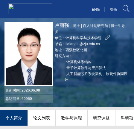
|
ENG
登录
卢丽强
博士
|
百人计划研究员
|
博士生导
师
单位 :
计算机科学与技术学院
邮箱 :
liqianglu@zju.edu.cn
地址 :
西溪校区北园
研究方向 :
·
计算机体系结构
·
量子计算软件与应用算法
·
人工智能芯片系统架构、软硬件协同设
计
更新时间
: 2026.06.08
总访问量: 60960
个人简介
论文列表
教学与课程
研究课题
科研项