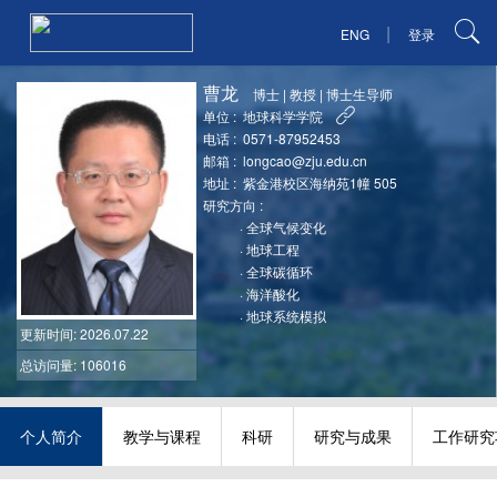
|
ENG
登录
曹龙
博士
|
教授
|
博士生导师
单位 :
地球科学学院
电话 :
0571-87952453
邮箱 :
longcao@zju.edu.cn
地址 :
紫金港校区海纳苑1幢 505
研究方向 :
·
全球气候变化
·
地球工程
·
全球碳循环
·
海洋酸化
·
地球系统模拟
更新时间
: 2026.07.22
总访问量: 106016
个人简介
教学与课程
科研
研究与成果
工作研究