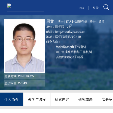
|
ENG
登录
周龙
博士
|
百人计划研究员
|
博士生导师
单位 :
医学院
邮箱 :
longzhou@zju.edu.cn
地址 :
医学院科研楼C419
研究方向 :
·
氧化磷酸化电子传递链
·
ATP合成酶结构与工作机制
·
其他线粒体分子机器
更新时间
: 2026.04.25
总访问量: 27349
个人简介
教学与课程
研究内容
研究成果
实验室