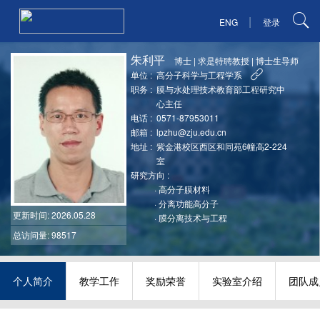
|
ENG
登录
朱利平
博士
|
求是特聘教授
|
博士生导师
单位 :
高分子科学与工程学系
职务 :
膜与水处理技术教育部工程研究中
心主任
电话 :
0571-87953011
邮箱 :
lpzhu@zju.edu.cn
地址 :
紫金港校区西区和同苑6幢高2-224
室
研究方向 :
·
高分子膜材料
·
分离功能高分子
更新时间
: 2026.05.28
·
膜分离技术与工程
总访问量: 98517
个人简介
教学工作
奖励荣誉
实验室介绍
团队成