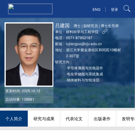
|
ENG
登录
吕建国
博士
|
副研究员
|
博士生导师
单位 :
材料科学与工程学院
电话 :
0571-87952187
邮箱 :
lujianguo@zju.edu.cn
地址 :
浙江大学紫金港校区和同苑10幢材
2-307室
研究方向 :
·
半导体薄膜与光电器件
·
电化学储能与系统集成
·
纳米材料与智能涂层
更新时间
: 2025.10.12
总访问量: 138881
个人简介
研究与成果
代表论文
出版著作
发明专