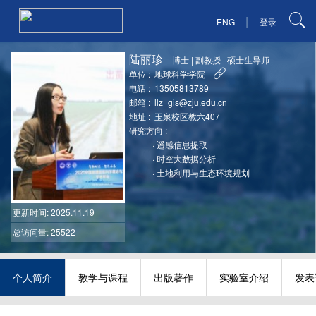
|
ENG
登录
陆丽珍
博士
|
副教授
|
硕士生导师
单位 :
地球科学学院
电话 :
13505813789
邮箱 :
llz_gis@zju.edu.cn
地址 :
玉泉校区教六407
研究方向 :
·
遥感信息提取
·
时空大数据分析
·
土地利用与生态环境规划
更新时间
: 2025.11.19
总访问量: 25522
个人简介
教学与课程
出版著作
实验室介绍
发表