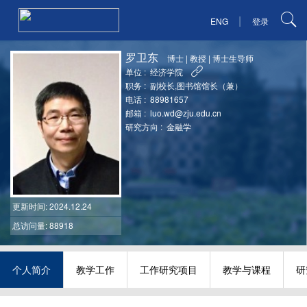
|
ENG
登录
罗卫东
博士
|
教授
|
博士生导师
单位 :
经济学院
职务 :
副校长,图书馆馆长（兼）
电话 :
88981657
邮箱 :
luo.wd@zju.edu.cn
研究方向 :
金融学
更新时间
: 2024.12.24
总访问量: 88918
个人简介
教学工作
工作研究项目
教学与课程
研