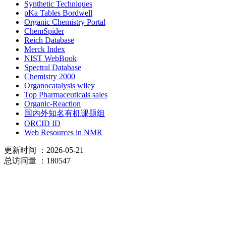
Synthetic Techniques
pKa Tables Bordwell
Organic Chemistry Portal
ChemSpider
Reich Database
Merck Index
NIST WebBook
Spectral Database
Chemistry 2000
Organocatalysis wiley
Top Pharmaceuticals sales
Organic-Reaction
国内外知名有机课题组
ORCID ID
Web Resources in NMR
更新时间
：2026-05-21
总访问量
：180547