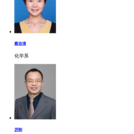
蔡吉清
化学系
厉刚