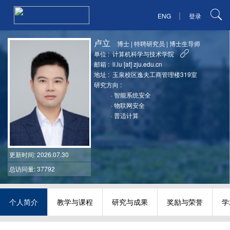
|
ENG
登录
卢立
博士
|
特聘研究员
|
博士生导师
单位 :
计算机科学与技术学院
邮箱 :
li.lu [at] zju.edu.cn
地址 :
玉泉校区逸夫工商管理楼319室
研究方向 :
·
智能系统安全
·
物联网安全
·
普适计算
更新时间
: 2026.07.30
总访问量: 37792
个人简介
教学与课程
研究与成果
奖励与荣誉
学