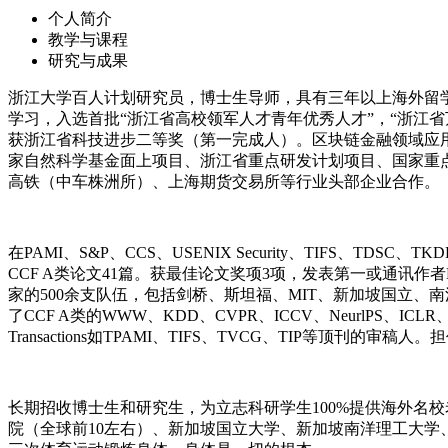
个人简介
教学与课程
研究与成果
浙江大学百人计划研究员，博士生导师，具有三年以上海外留
学习，入选首批“浙江省高校领军人才青年优秀人才”，“浙江
获浙江省科技进步二等奖（第一完成人）。区块链金融领域应
家自然科学基金面上项目、浙江省重点研发计划项目、
国家重
高铁（
中车株洲所
）、上海期货交易所等行业头部企业合作。
在PAMI、S&P、CCS、USENIX Security、TIFS、TDSC、T
CCF A类论文41篇。获最佳论文奖项3项，发表第一或通讯作者E
家的500余支队伍，包括剑桥、斯坦福、MIT、新加坡国立、
了CCF A类的WWW、KDD、CVPR、ICCV、NeurlPS、ICLR
Transactions如TPAMI、TIFS、TVCG、TIP等顶刊的审
长期招收博士生和研究生，为立志科研学生
100%
提供海外名校
院（全球前10左右）、新加坡国立大学、新加坡南洋理工大学