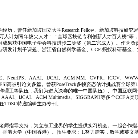
学经历，曾任新加坡国立大学
Research Fellow
、新加坡科技研究局R
省万人计划青年拔尖人才”，“全球区块链专利创新人才百人榜”
用成果获中国电子学会科技进步二等奖
（第二完成人）
。作为负
点研发计划子课题、浙江省自然科学基金、
CCF-蚂蚁科研基金、
KDE、NeurIPS、AAAI、IJCAI、ACM MM、CVPR、ICCV、WW
SI高被引论文多篇。曾获PoseTrack多帧姿态估计挑战赛全球第1
南洋理工等队伍，我们为进入决赛的唯一中国队伍）、中国互联网
、AAAI、IJCAI、ACM Multimedia、SIGGRAPH等多个
稿人。担任TDSC特邀编辑主办专刊。
老师指导支持，为立志工业界的学生提供实习机会。一起合作指
、香港大学（中国香港）。
招生要求：1.努力踏实，数学或英文