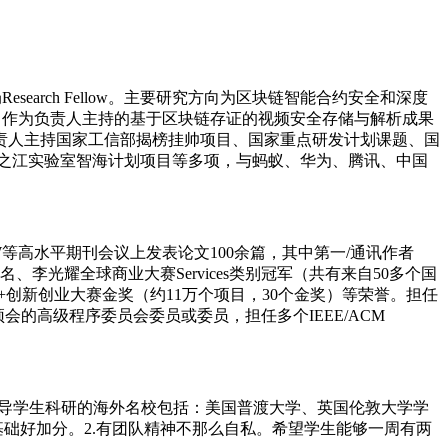
esearch Fellow。主要研究方向为区块链智能合约安全和深度
等，作为负责人主持的基于区块链存证的视频安全存储与解析成果
责人主持国家工信部揭榜挂帅项目、国家重点研发计划课题、国
之江实验室智海计划项目
等多项，与蚂蚁、华为、腾讯、中国
W等
高水平期刊会议上发表论文100余篇，其中第一/通讯作者
名、李光耀全球商业大赛Services类别冠军（共有来自50多个国
+创新创业大赛金奖（约11万个项目，30个金奖）等荣誉。担任
CCF A类顶会的高级程序委员会委员或委员，担任多个IEEE/ACM
导学生科研的
海外名校包括：美国普渡大学、英国伦敦大学学
基础好加分。2.有团队精神不那么自私。希望学生能够一周有两