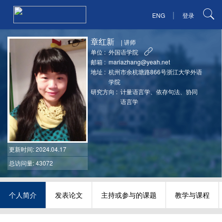
|
ENG
登录
章红新
|
讲师
单位 :
外国语学院
邮箱 :
mariazhang@yeah.net
地址 :
杭州市余杭塘路866号浙江大学外语
学院
研究方向 :
计量语言学、依存句法、协同
语言学
更新时间
: 2024.04.17
总访问量: 43072
个人简介
发表论文
主持或参与的课题
教学与课程