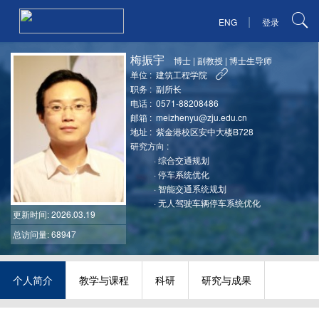
|
ENG
登录
梅振宇
博士
|
副教授
|
博士生导师
单位 :
建筑工程学院
职务 :
副所长
电话 :
0571-88208486
邮箱 :
meizhenyu@zju.edu.cn
地址 :
紫金港校区安中大楼B728
研究方向 :
·
综合交通规划
·
停车系统优化
·
智能交通系统规划
·
无人驾驶车辆停车系统优化
更新时间
: 2026.03.19
总访问量: 68947
个人简介
教学与课程
科研
研究与成果