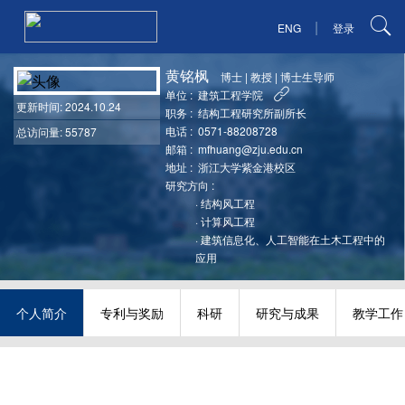
|
ENG
登录
黄铭枫
博士
|
教授
|
博士生导师
单位 :
建筑工程学院
更新时间
: 2024.10.24
职务 :
结构工程研究所副所长
电话 :
0571-88208728
总访问量: 55787
邮箱 :
mfhuang@zju.edu.cn
地址 :
浙江大学紫金港校区
研究方向 :
·
结构风工程
·
计算风工程
·
建筑信息化、人工智能在土木工程中的
应用
个人简介
专利与奖励
科研
研究与成果
教学工作