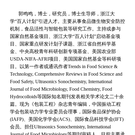
郭鸣鸣，博士，研究员，博士生导师，浙江大
学
“
百人计划
”
引进人才。主要从事食品微生物安全防控
机制，食品活性与智能包装等研究工作。主持或参与
国家自然基金项目、浙江大学
“
百人计划
”
启动基金项
目、国家重点研发计划子课题、浙江省自然科学基
金、中央高校青年科研创新专项基金、美国农业部
USDA-NIFA-AFRI
项目、美国国家自然基金等科研项
目。以第一作者或通讯作者
Trends in Food Science &
Technology, Comprehensive Reviews in Food Science and
Food Safety, Ultrasonics Sonochemistry, International
Journal of Food Microbiology, Food Chemistry, Food
Hydrocolloids
等国际知名期刊发表相关学术论文二十余
篇。现为《包装工程》杂志青年编辑，中国振动工程
学会包装动力学专业委员会理事，国际食品保护协会
(IAFP)
、美国化学学会
(ACS)
、国际食品科技学会
(IFT)
会员。担任
Ultrasonics Sonochemistry, International
Journal of Food Microbiology
等期刊审稿人。目前主要承