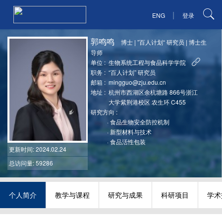
|
ENG
登录
郭鸣鸣
博士
|
”百人计划“ 研究员
|
博士生
导师
单位 :
生物系统工程与食品科学学院
职务 :
“百人计划” 研究员
邮箱 :
mingguo@zju.edu.cn
地址 :
杭州市西湖区余杭塘路 866号浙江
大学紫荆港校区 农生环 C455
研究方向 :
·
食品生物安全防控机制
·
新型材料与技术
·
食品活性包装
更新时间
: 2024.02.24
总访问量: 59286
个人简介
教学与课程
研究与成果
科研项目
学术