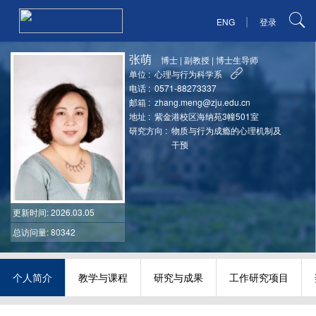
|
ENG
登录
张萌
博士
|
副教授
|
博士生导师
单位 :
心理与行为科学系
电话 :
0571-88273337
邮箱 :
zhang.meng@zju.edu.cn
地址 :
紫金港校区海纳苑3幢501室
研究方向 :
物质与行为成瘾的心理机制及
干预
更新时间
: 2026.03.05
总访问量: 80342
个人简介
教学与课程
研究与成果
工作研究项目