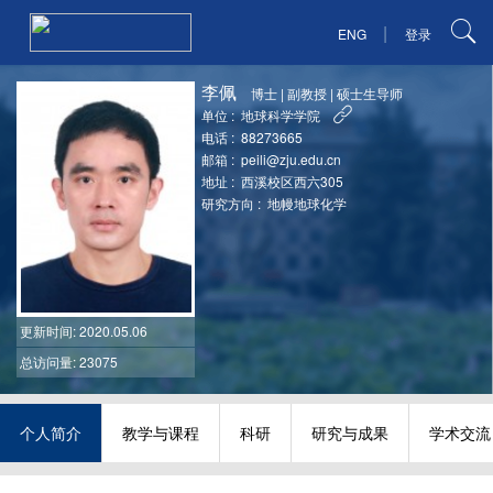
|
ENG
登录
李佩
博士
|
副教授
|
硕士生导师
单位 :
地球科学学院
电话 :
88273665
邮箱 :
peili@zju.edu.cn
地址 :
西溪校区西六305
研究方向 :
地幔地球化学
更新时间
: 2020.05.06
总访问量: 23075
个人简介
教学与课程
科研
研究与成果
学术交流